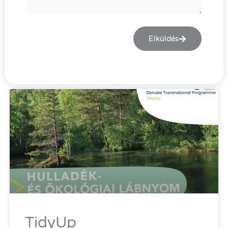
Elküldés
TidyUp