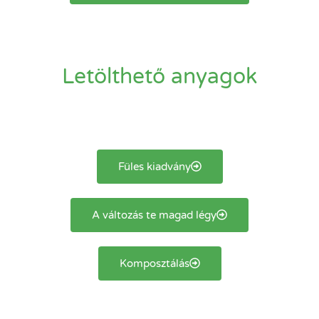
Letölthető anyagok​
Füles kiadvány
A változás te magad légy
Komposztálás