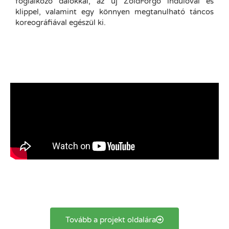
foglalkozó dalokkal, az új ZöldForgó indulóval és
klippel, valamint egy könnyen megtanulható táncos
koreográfiával egészül ki.
Tovább a projekt oldalára