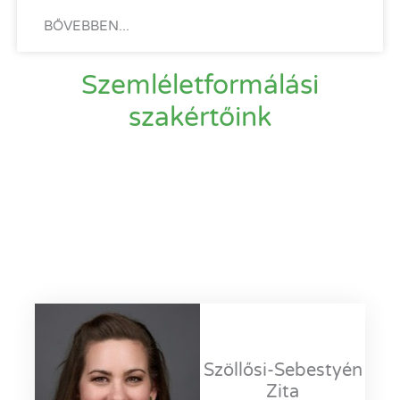
BŐVEBBEN...
Szemléletformálási
szakértőink
Szöllősi-Sebestyén
Zita