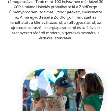
támogatásával. Több mint 100 helyszínen már közel 30
000 általános iskolás próbálhatta ki a ZöldForgó
Élményprogram izgalmas, „zöld” játékait, énekelhette
az Alma együttessel a Zöldforgó himnuszait és
tanulhatott a klímaváltozásról, a túlfogyasztásról, az
újrahasznosításról, energiapazarlásról és az élővizek
szennyezettségéről modern, a gyerekek számára is
érdekes játékokkal.