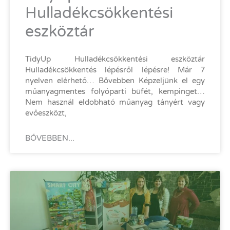
Hulladékcsökkentési
eszköztár
TidyUp Hulladékcsökkentési eszköztár
Hulladékcsökkentés lépésről lépésre! Már 7
nyelven elérhető… Bővebben Képzeljünk el egy
műanyagmentes folyóparti büfét, kempinget…
Nem használ eldobható műanyag tányért vagy
evőeszközt,
BŐVEBBEN...