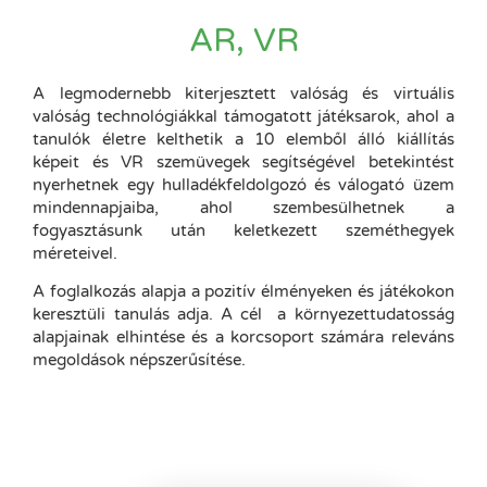
AR, VR
A legmodernebb kiterjesztett valóság és virtuális
valóság technológiákkal támogatott játéksarok, ahol a
tanulók életre kelthetik a 10 elemből álló kiállítás
képeit és VR szemüvegek segítségével betekintést
nyerhetnek egy hulladékfeldolgozó és válogató üzem
mindennapjaiba, ahol szembesülhetnek a
fogyasztásunk után keletkezett szeméthegyek
méreteivel.
A foglalkozás alapja a pozitív élményeken és játékokon
keresztüli tanulás adja. A cél a környezettudatosság
alapjainak elhintése és a korcsoport számára releváns
megoldások népszerűsítése.